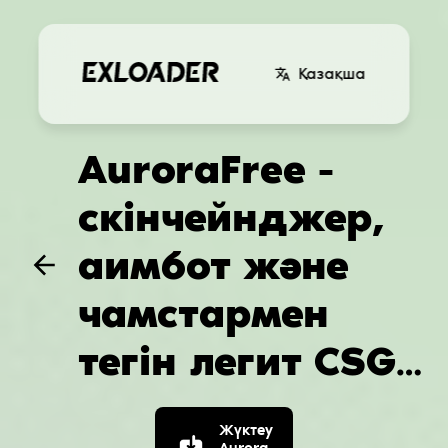
Қазақша
AuroraFree -
скінчейнджер,
аимбот және
чамстармен
тегін легит CSGO
чит
Жүктеу
Aurora