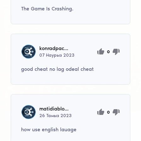
The Game Is Crashing.
konradpachalski78
0
07
Наурыз
2023
good cheat no lag odeal cheat
matidiablomati
0
26
Тамыз
2023
how use english lauage