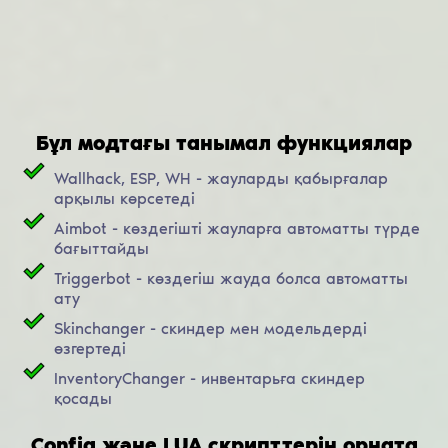
Бұл модтағы танымал функциялар
Wallhack, ESP, WH - жауларды қабырғалар
арқылы көрсетеді
Aimbot - көздегішті жауларға автоматты түрде
бағыттайды
Triggerbot - көздегіш жауда болса автоматты
ату
Skinchanger - скиндер мен модельдерді
өзгертеді
InventoryChanger - инвентарьға скиндер
қосады
Config және LUA скрипттерін орната