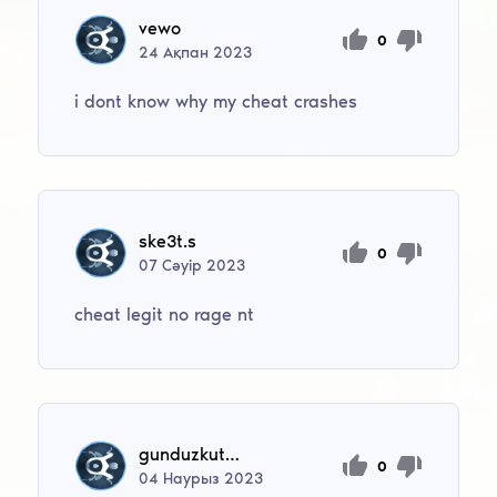
vewo
0
24
Ақпан
2023
i dont know why my cheat crashes
ske3t.s
0
07
Сәуір
2023
cheat legit no rage nt
gunduzkutay8
0
04
Наурыз
2023