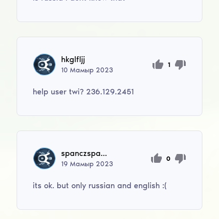
hkglfljj
1
10
Мамыр
2023
help user twi? 236.129.2451
spanczspancz
0
19
Мамыр
2023
its ok. but only russian and english :(