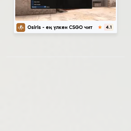
Osiris
Osiris - ең үлкен CSGO чит
4.1