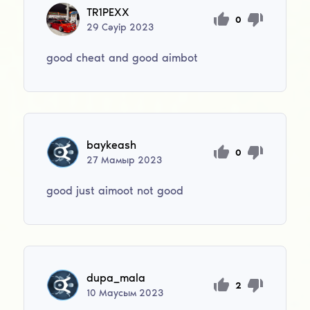
TR1PEXX
0
29
Сәуір
2023
good cheat and good aimbot
baykeash
0
27
Мамыр
2023
good just aimoot not good
dupa_mala
2
10
Маусым
2023