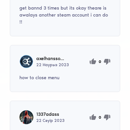
get bannd 3 times but its okay theare is
awalays another steam account i can do
!!
axelhansson90
0
22
Наурыз
2023
how to close menu
1337adass
0
22
Сәуір
2023