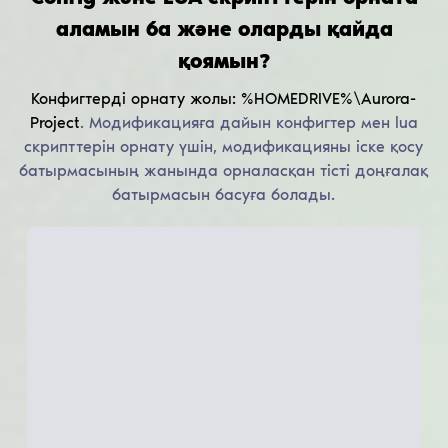
аламын ба және оларды қайда
қоямын?
Конфигтерді орнату жолы:
%HOMEDRIVE%\Aurora-
Project
.
Модификацияға дайын конфигтер мен lua
скрипттерін орнату үшін, модификацияны іске қосу
батырмасының жанында орналасқан тісті доңғалақ
батырмасын басуға болады.