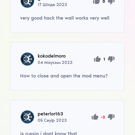
0
17
Шілде
2023
very good hack the wall works very well
kokodelmoro
1
04
Маусым
2023
How to close and open the mod menu?
peterlort63
-2
05
Сәуір
2023
is russia i dont know that