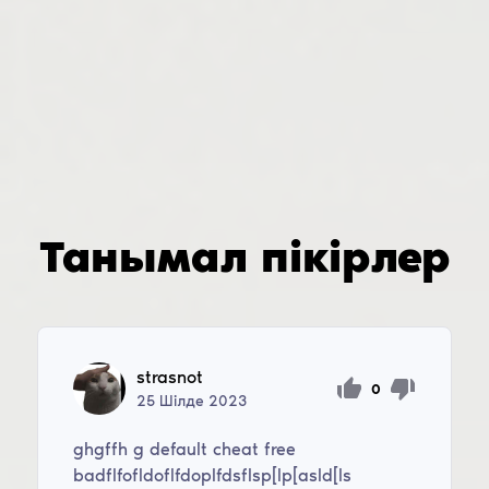
Танымал пікірлер
strasnot
0
25
Шілде
2023
ghgffh g default cheat free
badflfofldoflfdoplfdsflsp[lp[asld[ls