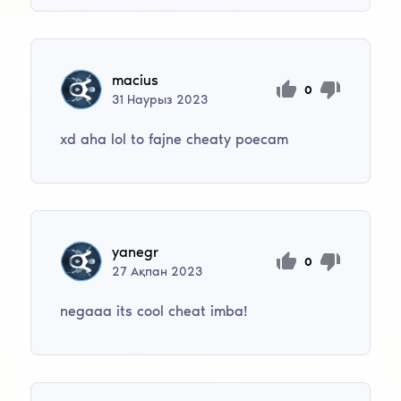
macius
0
31
Наурыз
2023
xd aha lol to fajne cheaty poecam
yanegr
0
27
Ақпан
2023
negaaa its cool cheat imba!