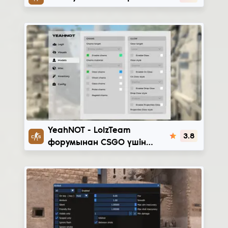
YeahNOT
YeahNOT - LolzTeam
3.8
форумынан CSGO үшін
тегін легит чит