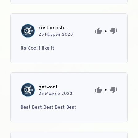
kristianasburga
0
25
Наурыз
2023
its Cool i like it
gotwoat
0
25
Мамыр
2023
Best Best Best Best Best