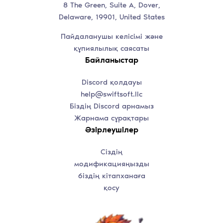
8 The Green, Suite A, Dover,
Delaware, 19901, United States
Пайдаланушы келісімі және
құпиялылық саясаты
Байланыстар
Discord қолдауы
help@swiftsoft.llc
Біздің Discord арнамыз
Жарнама сұрақтары
Әзірлеушілер
Сіздің
модификацияңызды
біздің кітапханаға
қосу