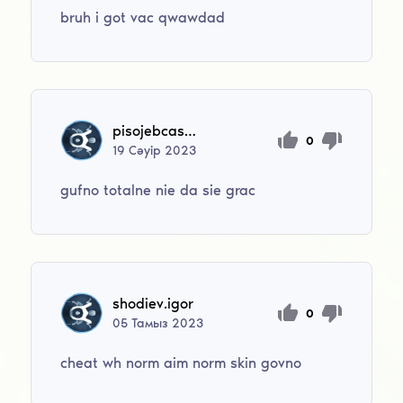
bruh i got vac qwawdad
pisojebcaszef
0
19
Сәуір
2023
gufno totalne nie da sie grac
shodiev.igor
0
05
Тамыз
2023
cheat wh norm aim norm skin govno