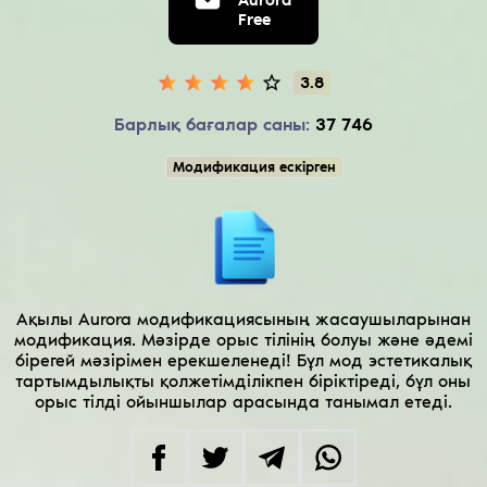
Free
3.8
Барлық бағалар саны:
37 746
Модификация ескірген
Ақылы Aurora модификациясының жасаушыларынан
модификация. Мәзірде орыс тілінің болуы және әдемі
бірегей мәзірімен ерекшеленеді! Бұл мод эстетикалық
тартымдылықты қолжетімділікпен біріктіреді, бұл оны
орыс тілді ойыншылар арасында танымал етеді.