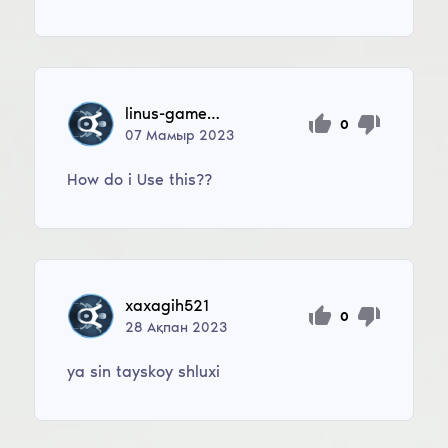
linus-gamer12
0
07
Мамыр
2023
How do i Use this??
xaxagih521
0
28
Ақпан
2023
ya sin tayskoy shluxi