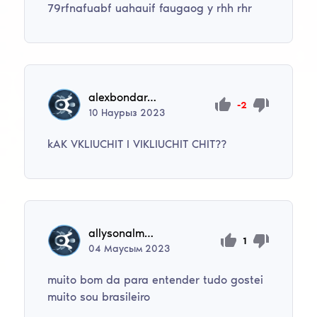
79rfnafuabf uahauif faugaog y rhh rhr
alexbondarev2011
-2
10
Наурыз
2023
kAK VKLIUCHIT I VIKLIUCHIT CHIT??
allysonalmeida2022
1
04
Маусым
2023
muito bom da para entender tudo gostei
muito sou brasileiro