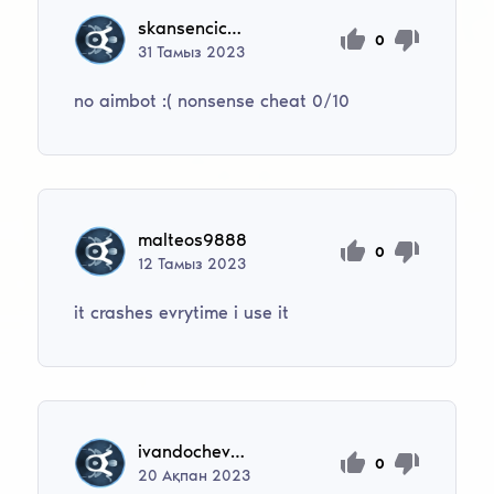
skansencichockich4
0
31
Тамыз
2023
no aimbot :( nonsense cheat 0/10
malteos9888
0
12
Тамыз
2023
it crashes evrytime i use it
ivandochev010
0
20
Ақпан
2023