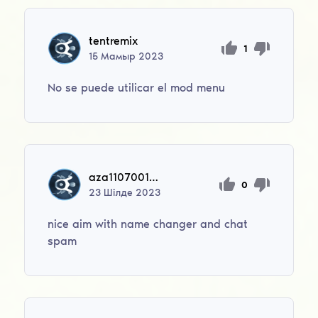
tentremix
1
15
Мамыр
2023
No se puede utilicar el mod menu
aza110700120
0
23
Шілде
2023
nice aim with name changer and chat
spam