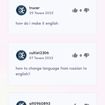
trucer
0
29
Тамыз
2023
how do i make it english
cultist2306
0
07
Тамыз
2023
how to change language from russian to
english?
g90960893