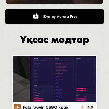
Жүктеу
Aurora Free
Ұқсас модтар
Fatality.win
Falality.win CSGO крак
4.0