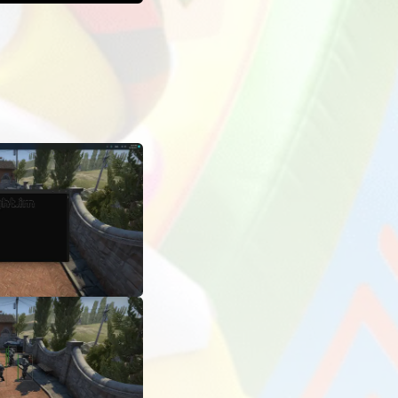
КЕ ҚОСУЛАР
БАСҚА АҚПАРАТ
3 509
ExLoader қосымшасындағы мод картасында
теді