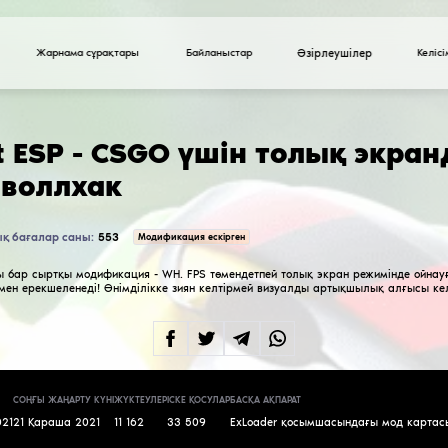
Жарнама сұрақтары
Midnight ESP - CSG
сыртқы воллхак
Барлық бағалар саны:
553
2.7
Модифик
Тек бір функциясы бар сыртқы модификация - WH.
рендеринг жүйесімен ерекшеленеді! Өнімділікке
тамаша құрал.