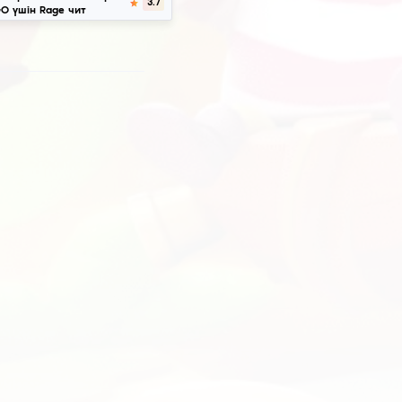
Жүктеу
Midnight ESP