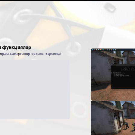
АВТОР
ШЫҒУ КҮНІ
СОҢҒЫ ЖАҢАРТУ КҮНІ
ЖҮКТЕУЛЕР
ІС
Blick1337
18
Желтоқсан
2021
21
Қараша
2021
11 162
3
 модтағы танымал функциялар
Wallhack, ESP, WH - жауларды қабырғалар арқылы көрсе