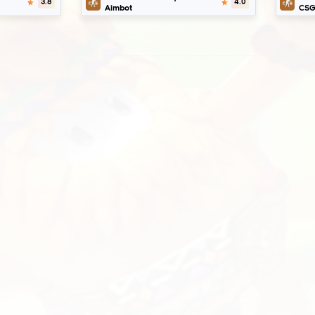
қсас модтар