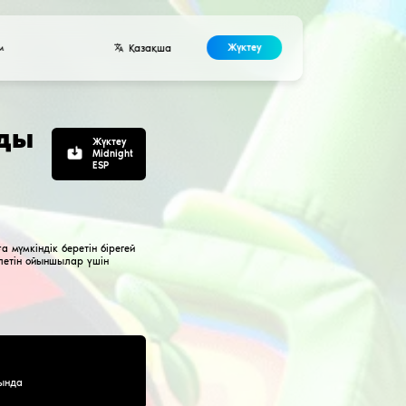
Әзірлеушілер
Байланыстар
Келісім
O үшін толық экранды
ация ескірген
 FPS төмендетпей толық экран режимінде ойнауға мүмкінд
 зиян келтірмей визуалды артықшылық алғысы келетін о